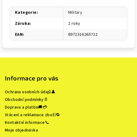
Kategorie
:
Military
Záruka
:
2 roky
EAN
:
6972316265722
Z
á
p
Informace pro vás
a
Ochrana osobních údajů👤
t
Obchodní podmínky📄
í
Doprava a platba🚚💳
Vrácení a reklamace zboží🔁
Kontaktní informace📞
Moje objednávka