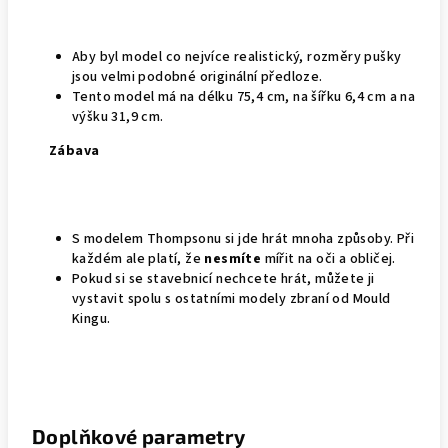
Aby byl model co nejvíce realistický, rozměry pušky
jsou velmi podobné originální předloze.
Tento model má na délku 75,4 cm, na šířku 6,4 cm a na
výšku 31,9 cm.
Zábava
S modelem Thompsonu si jde hrát mnoha způsoby. Při
každém ale platí, že
nesmíte
mířit na oči a obličej.
Pokud si se stavebnicí nechcete hrát, můžete ji
vystavit spolu s ostatními modely zbraní od Mould
Kingu.
Doplňkové parametry