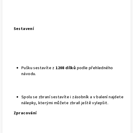
Sestavení
Pušku sestavíte z
1208 dílků
podle přehledného
návodu.
Spolu se zbraní sestavíte i zásobník a v balení najdete
nálepky, kterými můžete zbraň ještě vylepšit.
Zpracování