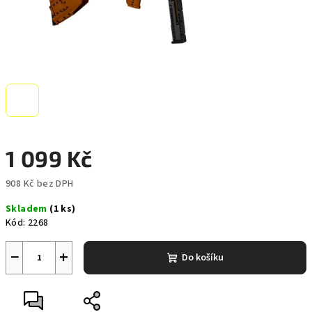
1 099 Kč
908 Kč bez DPH
Měrná
Skladem
(1 ks)
cena:
Kód:
2268
−
+
Do košíku