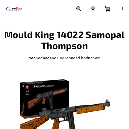
Přejít
na
obsah
Nákupní
Hledat
Přihlášení
Mould King 14022 Samopal
košík
Thompson
Průměrné
Neohodnoceno
Podrobnosti hodnocení
hodnocení
produktu
je
0,0
z
5
hvězdiček.