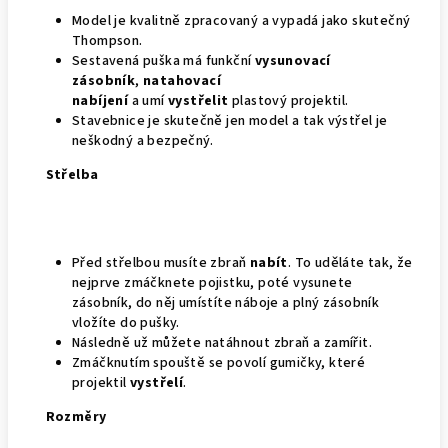
Model je kvalitně zpracovaný a vypadá jako skutečný
Thompson.
Sestavená puška má funkční
vysunovací
zásobník
,
natahovací
nabíjení
a umí
vystřelit
plastový projektil.
Stavebnice je skutečně jen model a tak výstřel je
neškodný a bezpečný.
Střelba
Před střelbou musíte zbraň
nabít
. To uděláte tak, že
nejprve zmáčknete pojistku, poté vysunete
zásobník, do něj umístíte náboje a plný zásobník
vložíte do pušky.
Následně už můžete natáhnout zbraň a zamířit.
Zmáčknutím spouště se povolí gumičky, které
projektil
vystřelí
.
Rozměry