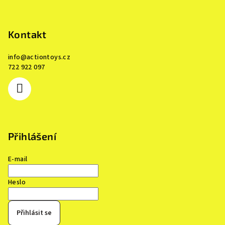
Kontakt
info
@
actiontoys.cz
722 922 097
Přihlášení
E-mail
Heslo
Přihlásit se